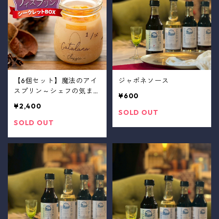
【6個セット】魔法のアイ
ジャポネソース
スプリン～シェフの気まぐ
¥600
れワクワクシークレットB
¥2,400
OX～【限定セット】
SOLD OUT
SOLD OUT