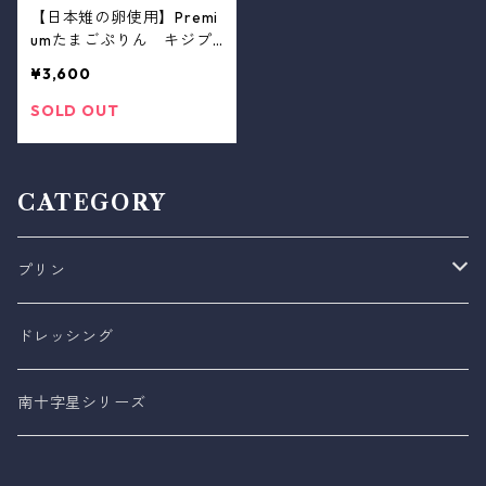
【日本雉の卵使用】Premi
umたまごぷりん キジプ
リン（６個セット）
¥3,600
SOLD OUT
CATEGORY
プリン
Premiumキジプリン
ドレッシング
たまご系
南十字星シリーズ
フルーツ系